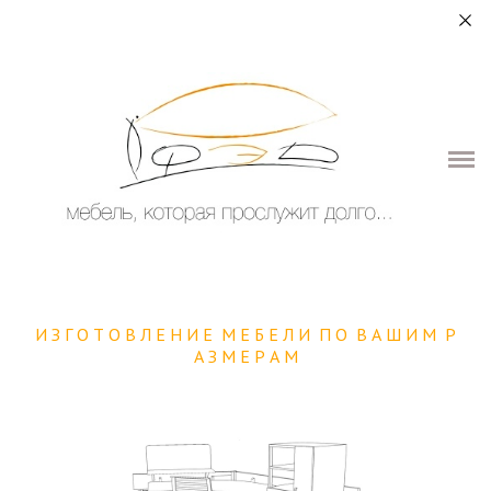
+7 (964) 987-51-70
О НАС
ДЛЯ ДОМА
ДЛЯ ОБЩЕСТВЕННЫХ ПОМЕЩЕНИЙ
ЭЛЕМЕНТЫ ИНТЕРЬЕРА
КОНТАКТЫ
И З Г О Т О В Л Е Н И Е М Е Б Е Л И П О В А Ш И М Р
А З М Е Р А М